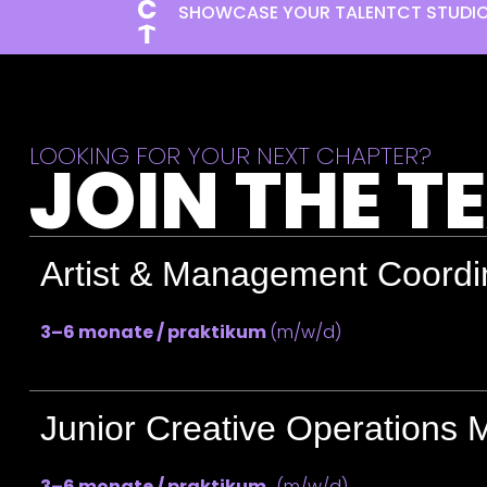
SHOWCASE YOUR TALENT
CT STUDI
LOOKING FOR YOUR NEXT CHAPTER?
JOIN THE T
Artist & Management Coordi
3–6 monate / praktikum
(m/w/d)
Junior Creative Operations
3–6 monate / praktikum
(m/w/d)