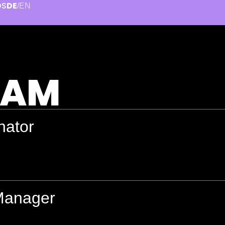
OS
DE
/
EN
EAM
nator
 Manager